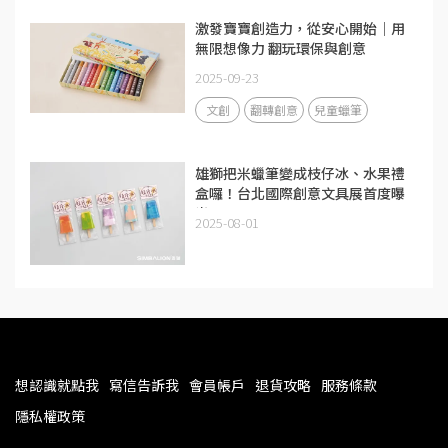
激發寶寶創造力，從安心開始｜用
無限想像力 翻玩環保與創意
2025-09-23
文創
翻轉創意
兒童蠟筆
雄獅把米蠟筆變成枝仔冰、水果禮
盒囉！台北國際創意文具展首度曝
光
2025-08-01
想認識就點我
寫信告訴我
會員帳戶
退貨攻略
服務條款
隱私權政策