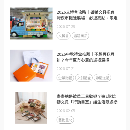
2026文博會攻略｜雄獅文具把台
灣夜市搬進展場！必逛亮點、限定
新品一次看
2026-07-29
文博會
話題商品
2026中秋禮盒推薦｜不想再送月
餅？今年更有心意的送禮選擇
2026-07-21
企業贈禮
文創禮盒
節慶送禮
畫畫總是被重工具勸退？這2款雄
獅文具「行動畫室」讓生活隨處變
成你的畫布
2026-02-05
藝術畫材