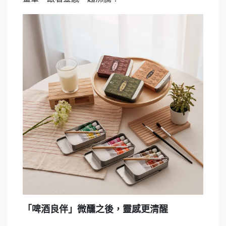
「啤酒良伴」微醺之後，靈感更清醒