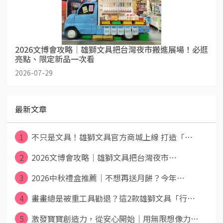
2026文博會攻略｜雄獅文具把台灣夜市搬進展場！必逛
亮點、限定新品一次看
2026-07-29
最新文章
1
不只是文具！雄獅⽂具官方商城上線 打造「⋯
2
2026文博會攻略｜雄獅文具把台灣夜市⋯
3
2026中秋禮盒推薦｜不想再送月餅？今年⋯
4
畫畫總是被重工具勸退？這2款雄獅文具「行⋯
5
激發寶寶創造力，從安心開始｜用無限想像力⋯