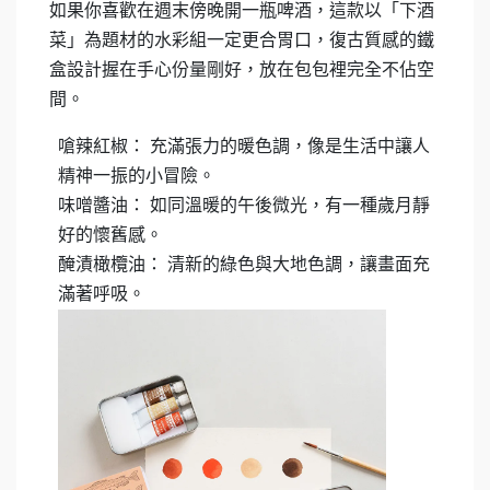
如果你喜歡在週末傍晚開一瓶啤酒，這款以「下酒
菜」為題材的水彩組一定更合胃口，復古質感的鐵
盒設計握在手心份量剛好，放在包包裡完全不佔空
間。
嗆辣紅椒： 充滿張力的暖色調，像是生活中讓人
精神一振的小冒險。
味噌醬油： 如同溫暖的午後微光，有一種歲月靜
好的懷舊感。
醃漬橄欖油： 清新的綠色與大地色調，讓畫面充
滿著呼吸。