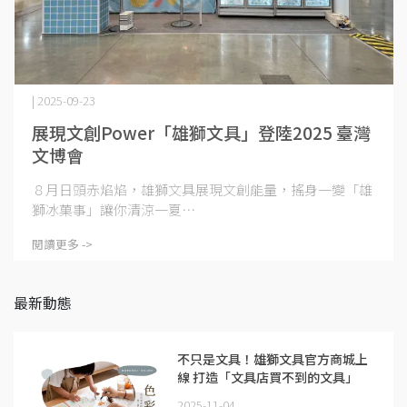
| 2025-09-23
展現文創Power「雄獅文具」登陸2025 臺灣
文博會
８月日頭赤焰焰，雄獅文具展現文創能量，搖身一變「雄
獅冰菓事」讓你清涼一夏⋯
閱讀更多 ->
最新動態
不只是文具！雄獅⽂具官方商城上
線 打造「⽂具店買不到的文具」
2025-11-04