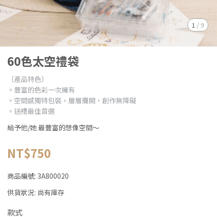
1
/
9
60色太空禮袋
〔產品特色〕
。豐富的色彩一次擁有
。空間感獨特包裝，層層攤開，創作無障礙
。送禮最佳首選
給予他/她 最豐富的想像空間～
NT$750
商品編號:
3A800020
供貨狀況:
尚有庫存
款式