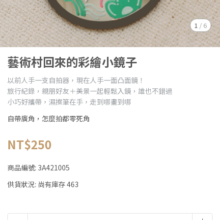
1
/
6
藝術村回來的彩繪小鏡子
以前人手一支自拍器，現在人手一面凸面鏡！
旅行紀錄，親朋好友＋美景一起輕鬆入鏡，誰也不錯過
小巧好攜帶，濕擦筆在手，走到哪畫到哪
自帶廣角，怎麼拍都零死角
NT$250
商品編號:
3A421005
供貨狀況:
尚有庫存 463