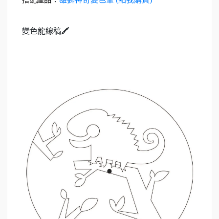
變色龍線稿
🖍