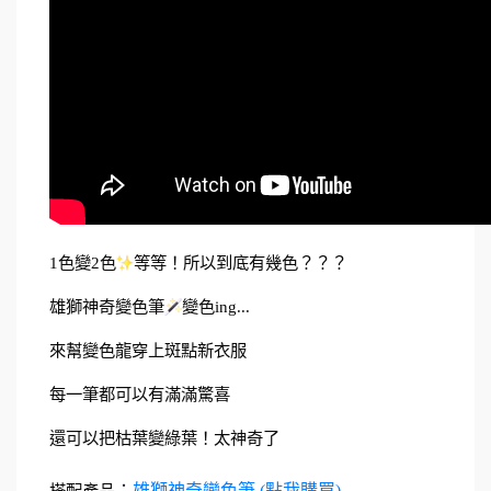
1
色變
2
色
等等！所以到底有幾色？？？
雄獅神奇變色筆
變色
ing...
來幫變色龍穿上斑點新衣服
每一筆都可以有滿滿驚喜
還可以把枯葉變綠葉！太神奇了
搭配產品
：
雄獅神奇變色筆 (點我購買)